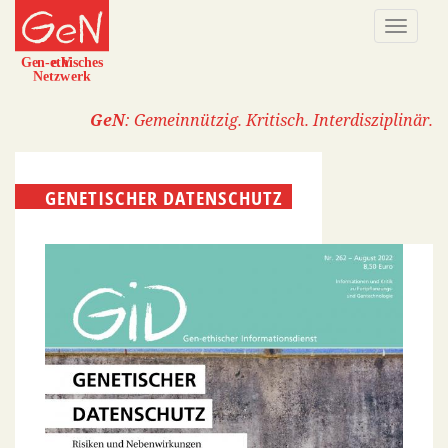
Direkt
Naviga
zum
aktivi
Inhalt
GeN
: Gemeinnützig. Kritisch. Interdisziplinär.
GENETISCHER DATENSCHUTZ