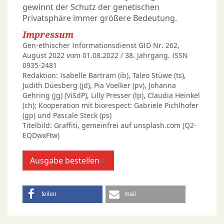
gewinnt der Schutz der genetischen
Privatsphäre immer größere Bedeutung.
Impressum
Gen-ethischer Informationsdienst GID Nr. 262,
August 2022 vom 01.08.2022 / 38. Jahrgang. ISSN
0935-2481
Redaktion: Isabelle Bartram (ib), Taleo Stüwe (ts),
Judith Düesberg (jd), Pia Voelker (pv), Johanna
Gehring (jg) (ViSdP), Lilly Presser (lp), Claudia Heinkel
(ch); Kooperation mit biorespect: Gabriele Pichlhofer
(gp) und Pascale Steck (ps)
Titelbild: Graffiti, gemeinfrei auf unsplash.com (Q2-
EQDwxFtw)
Ausgabe bestellen
teilen
mail